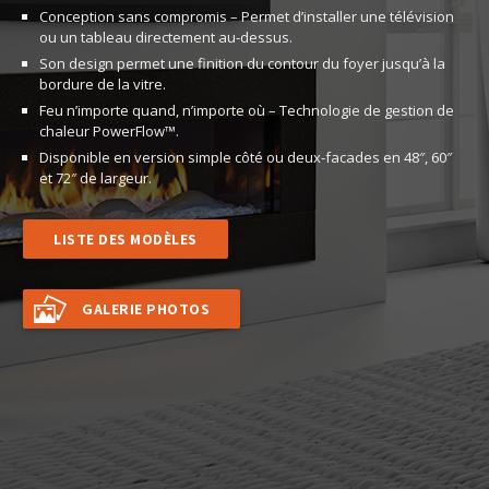
Conception sans compromis – Permet d’installer une télévision
ou un tableau directement au-dessus.
Son design permet une finition du contour du foyer jusqu’à la
bordure de la vitre.
Feu n’importe quand, n’importe où – Technologie de gestion de
chaleur PowerFlow™.
Disponible en version simple côté ou deux-facades en 48″, 60″
et 72″ de largeur.
LISTE DES MODÈLES
GALERIE PHOTOS