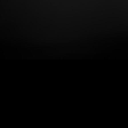
Trouvez le détaillant le plus prè
Une entrep
Bienvenue dans votre localisateur d
votre ville, votre code postal ou v
et marque.