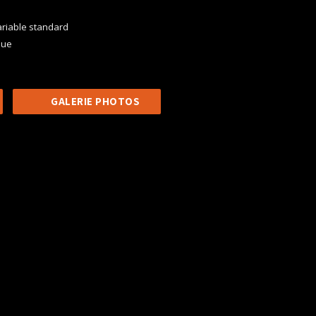
ariable standard
que
GALERIE PHOTOS